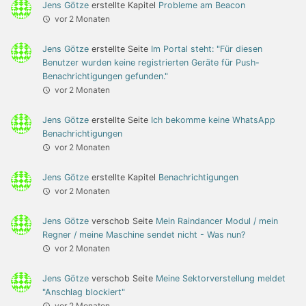
Jens Götze
erstellte Kapitel
Probleme am Beacon
vor 2 Monaten
Jens Götze
erstellte Seite
Im Portal steht: "Für diesen
Benutzer wurden keine registrierten Geräte für Push-
Benachrichtigungen gefunden."
vor 2 Monaten
Jens Götze
erstellte Seite
Ich bekomme keine WhatsApp
Benachrichtigungen
vor 2 Monaten
Jens Götze
erstellte Kapitel
Benachrichtigungen
vor 2 Monaten
Jens Götze
verschob Seite
Mein Raindancer Modul / mein
Regner / meine Maschine sendet nicht - Was nun?
vor 2 Monaten
Jens Götze
verschob Seite
Meine Sektorverstellung meldet
"Anschlag blockiert"
vor 2 Monaten