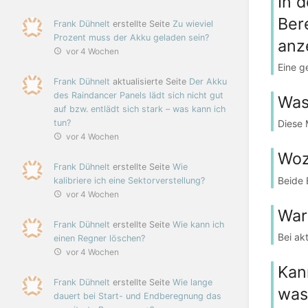
In 
Ber
Frank Dühnelt
erstellte Seite
Zu wieviel
Prozent muss der Akku geladen sein?
anz
vor 4 Wochen
Eine g
Frank Dühnelt
aktualisierte Seite
Der Akku
des Raindancer Panels lädt sich nicht gut
Was
auf bzw. entlädt sich stark – was kann ich
tun?
Diese 
vor 4 Wochen
Woz
Frank Dühnelt
erstellte Seite
Wie
Beide 
kalibriere ich eine Sektorverstellung?
vor 4 Wochen
War
Frank Dühnelt
erstellte Seite
Wie kann ich
Bei ak
einen Regner löschen?
vor 4 Wochen
Kan
Frank Dühnelt
erstellte Seite
Wie lange
was
dauert bei Start- und Endberegnung das