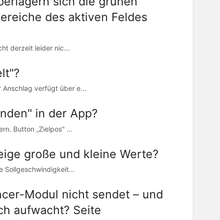
erlagern sich die grünen
Bereiche des aktiven Feldes
t derzeit leider nic...
lt"?
 Anschlag verfügt über e...
nden" in der App?
n. Button „Zielpos" ...
eige große und kleine Werte?
 Sollgeschwindigkeit...
cer-Modul nicht sendet – und
ch aufwacht? Seite