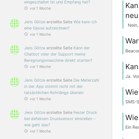
eingeschaltet ist und Empfang hat?
Kan
vor 1 Woche
neu
Jens Götze
erstellte Seite
Wie kann ich
Nein, 
eine Gasse aufzeichnen?
vor 1 Woche
War
Jens Götze
erstellte Seite
Kann der
Beacon
Chatbot oder der Support meine
Beregnungsmaschine direkt starten?
Kan
vor 1 Woche
Ja. Vo
Jens Götze
erstellte Seite
Die Meterzahl
in der App stimmt nicht mit der
Wie
tatsächlichen Rohrlänge überein
vor 1 Woche
SMS-St
Jens Götze
erstellte Seite
Fester Druck
Wie
bei defektem Drucksensor einstellen –
wie geht das?
Ein Re
vor 1 Woche