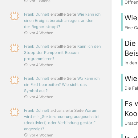
vor 1 Woche
Öffnen
Frank Dühnelt
erstellte Seite
Wie kann ich
Wie
einen Ereignisbereich anlegen, an dem
der Regner stoppt?
Eine G
vor 4 Wochen
Die
Frank Dühnelt
erstellte Seite
Kann ich den
Bei
Stopp der Pumpe mit Beacon
programmieren?
In den
vor 4 Wochen
Wie
Frank Dühnelt
erstellte Seite
Wo kann ich
ein Feld bearbeiten? Wie sieht das
Die Fa
Symbol aus?
vor 4 Wochen
Es 
Frank Dühnelt
aktualisierte Seite
Warum
Koo
wird mir „Sektorsteuerung ausgeschaltet
(deaktiviert) oder Verbindung gestört"
Ursach
angezeigt?
vor 4 Wochen