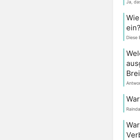
Ja, da
Wie
ein
Diese 
Wel
aus
Bre
Antwor
War
Rainda
War
Ver