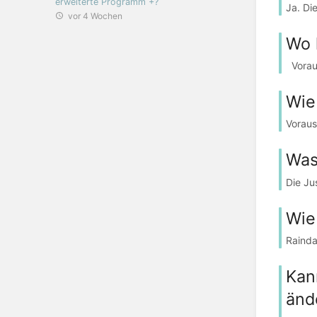
erweiterte Programm +?
Ja. Di
vor 4 Wochen
Wo 
Voraus
Wie
Voraus
Was
Die Jus
Wie
Rainda
Kan
änd