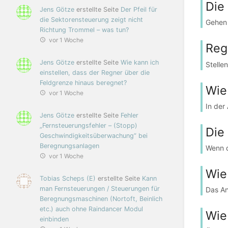
Die
Jens Götze
erstellte Seite
Der Pfeil für
die Sektorensteuerung zeigt nicht
Gehen 
Richtung Trommel – was tun?
vor 1 Woche
Reg
Jens Götze
erstellte Seite
Wie kann ich
Stelle
einstellen, dass der Regner über die
Feldgrenze hinaus beregnet?
Wie
vor 1 Woche
In der
Jens Götze
erstellte Seite
Fehler
„Fernsteuerungsfehler – (Stopp)
Die
Geschwindigkeitsüberwachung“ bei
Beregnungsanlagen
Wenn d
vor 1 Woche
Wie
Tobias Scheps (E)
erstellte Seite
Kann
man Fernsteuerungen / Steuerungen für
Das An
Beregnungsmaschinen (Nortoft, Beinlich
etc.) auch ohne Raindancer Modul
Wie
einbinden