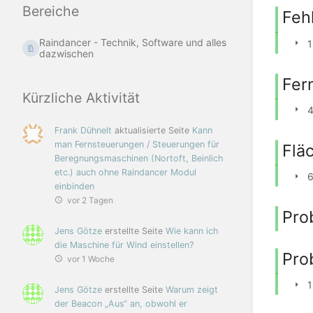
Bereiche
Feh
Raindancer - Technik, Software und alles
1
dazwischen
Fer
Kürzliche Aktivität
4
Frank Dühnelt
aktualisierte Seite
Kann
man Fernsteuerungen / Steuerungen für
Flä
Beregnungsmaschinen (Nortoft, Beinlich
etc.) auch ohne Raindancer Modul
6
einbinden
vor 2 Tagen
Pro
Jens Götze
erstellte Seite
Wie kann ich
die Maschine für Wind einstellen?
Pro
vor 1 Woche
1
Jens Götze
erstellte Seite
Warum zeigt
der Beacon „Aus“ an, obwohl er