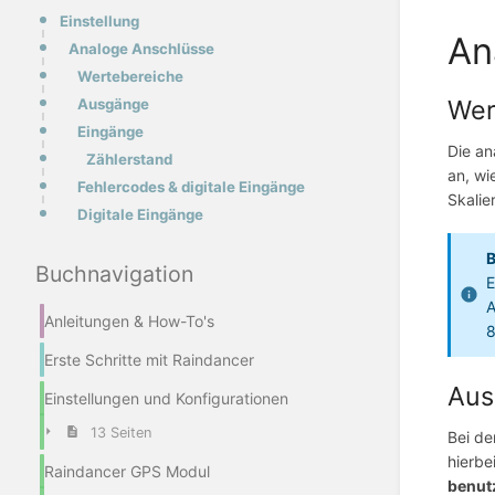
Einstellung
An
Analoge Anschlüsse
Wertebereiche
Wer
Ausgänge
Eingänge
Die an
Zählerstand
an, wi
Fehlercodes & digitale Eingänge
Skalie
Digitale Eingänge
B
Buchnavigation
E
A
Anleitungen & How-To's
8
Erste Schritte mit Raindancer
Aus
Einstellungen und Konfigurationen
13 Seiten
Bei de
hierbe
Raindancer GPS Modul
benut