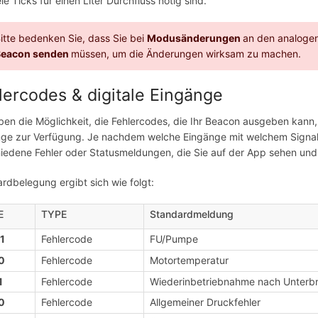
ele Ticks für einen Liter Durchfluss nötig sind.
itte bedenken Sie, dass Sie bei
Modusänderungen
an den analoge
Beacon senden
müssen, um die Änderungen wirksam zu machen.
lercodes & digitale Eingänge
ben die Möglichkeit, die Fehlercodes, die Ihr Beacon ausgeben kann, fr
ge zur Verfügung. Je nachdem welche Eingänge mit welchem Signal 
iedene Fehler oder Statusmeldungen, die Sie auf der App sehen und 
rdbelegung ergibt sich wie folgt:
E
TYPE
Standardmeldung
1
Fehlercode
FU/Pumpe
0
Fehlercode
Motortemperatur
1
Fehlercode
Wiederinbetriebnahme nach Unterb
0
Fehlercode
Allgemeiner Druckfehler