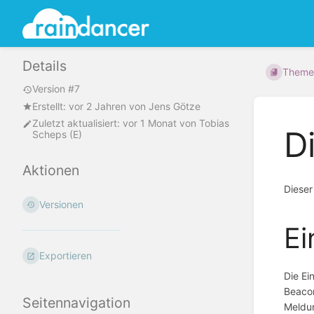
Details
Theme
Version #7
Erstellt:
vor 2 Jahren
von
Jens Götze
Zuletzt aktualisiert:
vor 1 Monat
von
Tobias
D
Scheps (E)
Aktionen
Dieser
Versionen
Ei
Exportieren
Die Ei
Beacon
Seitennavigation
Meldu