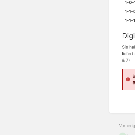
1-0-
1-1-
1-1-
Dig
Sie ha
liefer
& 7)
B
Bereic
aktivie
Vorheri