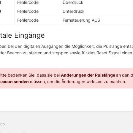
1
Fehlercode
Überdruck
0
Fehlercode
Unterdruck
1
Fehlercode
Fernsteuerung AUS
itale Eingänge
ben bei den digitalen Ausgängen die Möglichkeit, die Pulslänge ent
t der Beacon zu starten und stoppen sowie für das Reset Signal ein
itte bedenken Sie, dass sie bei
Änderungen der Pulslänge
an den d
Beacon senden
müssen, um die Änderungen wirksam zu machen.
hsauswahlmodus
ren
ges