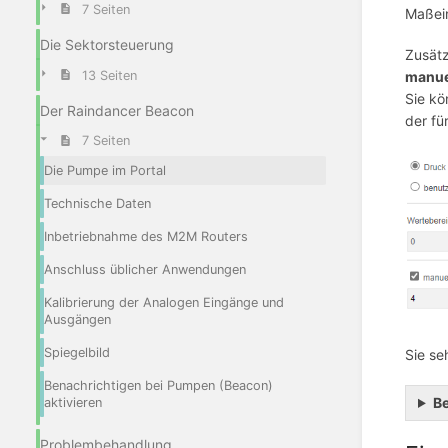
7 Seiten
Maßein
Die Sektorsteuerung
Zusätz
13 Seiten
manue
Sie kö
Der Raindancer Beacon
der fü
7 Seiten
Die Pumpe im Portal
Technische Daten
Inbetriebnahme des M2M Routers
Anschluss üblicher Anwendungen
Kalibrierung der Analogen Eingänge und
Ausgängen
Spiegelbild
Sie se
Benachrichtigen bei Pumpen (Beacon)
Be
aktivieren
Problembehandlung