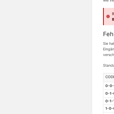
wie vi
B
Feh
Sie ha
Eingän
versch
Standa
COD
0-0-
0-1-
0-1-
1-0-