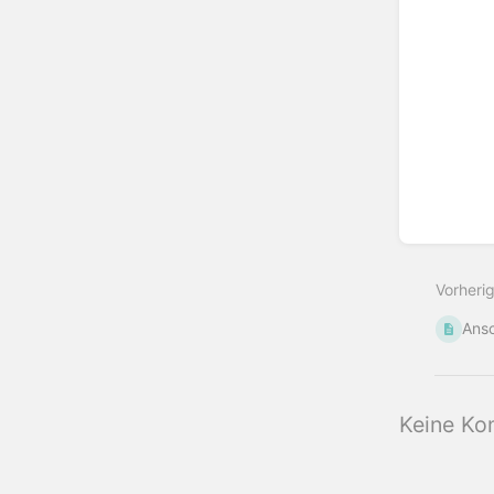
Bereic
aktivie
Vorheri
Ans
Keine Ko