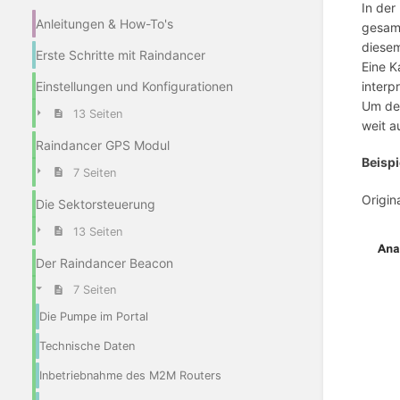
In der
Anleitungen & How-To's
gesamt
diesem
Erste Schritte mit Raindancer
Eine K
Einstellungen und Konfigurationen
interp
Um den
13 Seiten
weit a
Raindancer GPS Modul
Beispi
7 Seiten
Origin
Die Sektorsteuerung
13 Seiten
Der Raindancer Beacon
7 Seiten
Die Pumpe im Portal
Technische Daten
Inbetriebnahme des M2M Routers