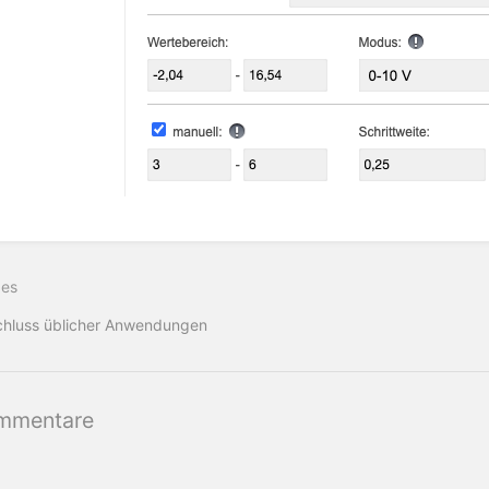
hsauswahlmodus
ren
ges
chluss üblicher Anwendungen
mmentare