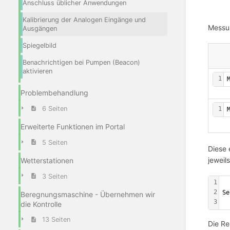
Anschluss üblicher Anwendungen
Kalibrierung der Analogen Eingänge und
Messun
Ausgängen
Spiegelbild
Benachrichtigen bei Pumpen (Beacon)
aktivieren
1
Problembehandlung
6 Seiten
1
Erweiterte Funktionen im Portal
5 Seiten
Diese 
jeweil
Wetterstationen
3 Seiten
1
  
2
Se
Beregnungsmaschine - Übernehmen wir
3
  
die Kontrolle
13 Seiten
Die Re