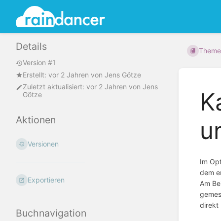
Details
Theme
Version #1
Erstellt:
vor 2 Jahren
von
Jens Götze
Zuletzt aktualisiert:
vor 2 Jahren
von
Jens
K
Götze
Aktionen
u
Versionen
Im Opt
dem en
Exportieren
Am Bei
gemess
direkt
Buchnavigation